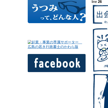
line
26